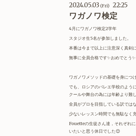
2024.05.03
22:25
(Fri)
ワガノワ検定
4月にワガノワ検定2学年
スタジオ生5名が参加しました。
本番は今まで以上に注意深く真剣
無事に全員合格です✨おめでとう✨
ワガノワメソッドの基礎を身につ
でも、ロシアのバレエ学校のよう
クールや舞台の為には年齢より難
全員がプロを目指している訳では
少ないレッスン時間でも無駄なく
Fouetteの生徒さん達，それ
いたいと思う休日でした😊