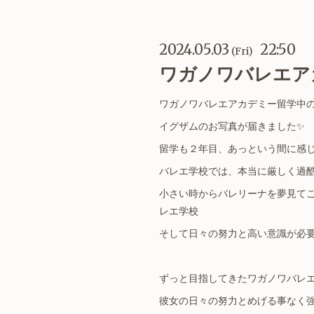
2024.05.03
22:50
(Fri)
ワガノワバレエア
ワガノワバレエアカデミー留学中
イグザムのお写真が届きました✨
留学も２年目、あっという間に感
バレエ学校では、本当に厳しく過
小さい時からバレリーナを夢見て
レエ学校
そして日々の努力と高い意識が必
ずっと目指してきたワガノワバレ
彼女の日々の努力とめげる事なく