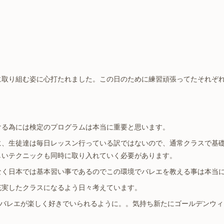
に取り組む姿に心打たれました。この日のために練習頑張ってたそれぞ
ける為には検定のプログラムは本当に重要と思います。
に、生徒達は毎日レッスン行っている訳ではないので、通常クラスで基
しいテクニックも同時に取り入れていく必要があります。
なく日本では基本習い事であるのでこの環境でバレエを教える事は本当
充実したクラスになるよう日々考えています。
ぞれにバレエが楽しく好きでいられるように。。気持ち新たにゴールデンウ