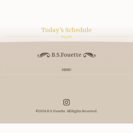
Today's Schedule
B.S.Fouette
MENU
©2026
B.S.Fouette
. All Rights Reserved.