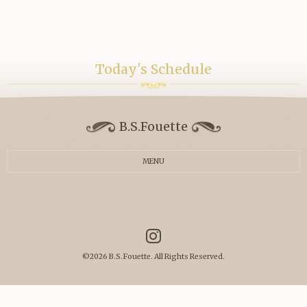
Today's Schedule
B.S.Fouette
MENU
©2026
B.S.Fouette
. All Rights Reserved.