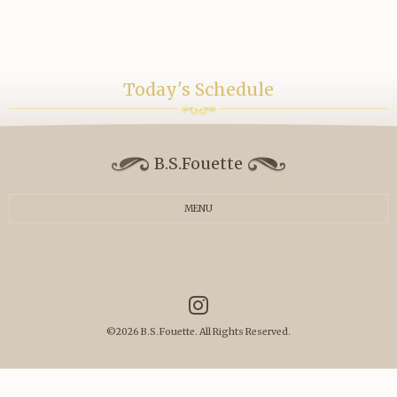
Today's Schedule
B.S.Fouette
MENU
©2026
B.S.Fouette
. All Rights Reserved.