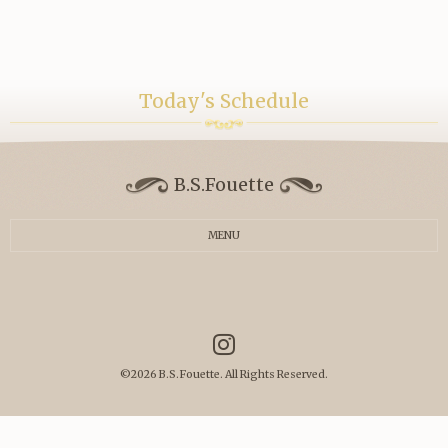
Today's Schedule
B.S.Fouette
MENU
©2026
B.S.Fouette
. All Rights Reserved.