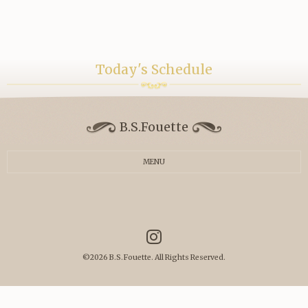
Today's Schedule
B.S.Fouette
MENU
©2026
B.S.Fouette
. All Rights Reserved.